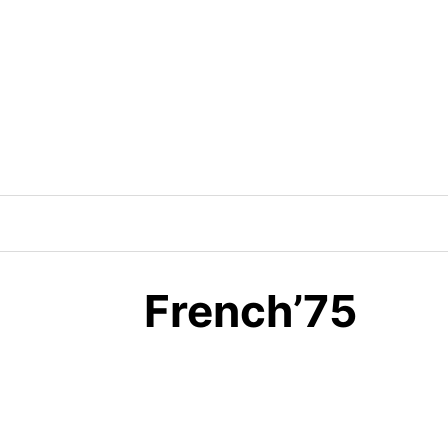
Saltar
al
contenido
French’75