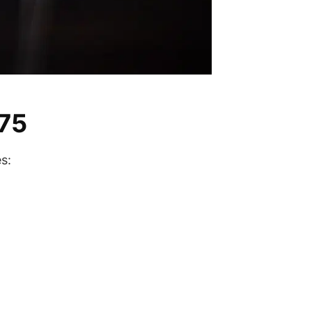
’75
s: