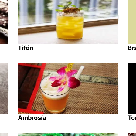
Tifón
Br
Ambrosía
To