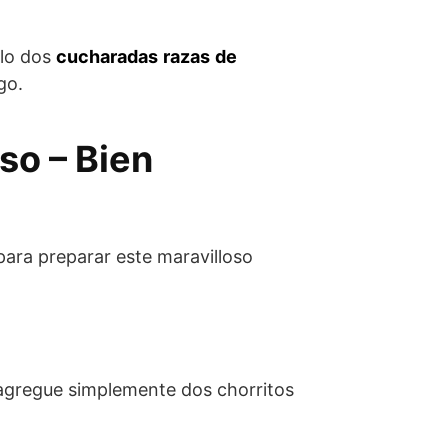
olo dos
cucharadas
razas
de
go.
so – Bien
para preparar este maravilloso
, agregue simplemente dos chorritos