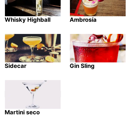
Whisky Highball
Ambrosía
Sidecar
Gin Sling
Martini seco