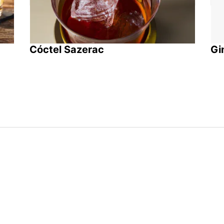
Cóctel Sazerac
Gi