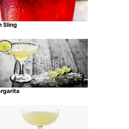
n Sling
rgarita