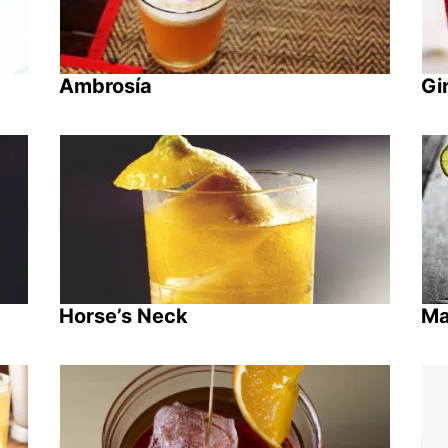
Ambrosía
Gi
Horse’s Neck
Ma